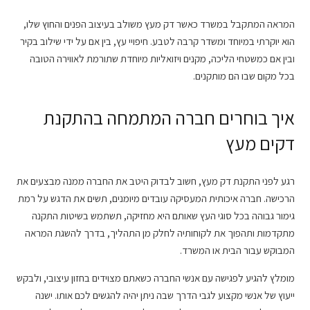
המראה המתקבל במשרד כאשר דק מעץ משולב בעיצוב הפנים והחוץ שלו,
הוא יוקרתי במיוחד ומשדר קרבה לטבע. חיפויי עץ, בין אם על ידי שילוב בקיר
ובין אם כמשטחי הליכה, מקנים ויזואליות מיוחדת שתורמת לאווירה הטובה
בכל מקום שבו הם מותקנים.
איך בוחרים חברה המתמחה בהתקנת
דקים מעץ
רגע לפני התקנת דק מעץ, חשוב לבדוק היטב את החברה ממנה מבצעים את
הרכישה. חברה איכותית המעסיקה עובדים מיומנים, תשים את הדגש על רמת
גימור גבוהה בכל סוגי העץ שאותם היא מחזיקה, תשתמש בשיטות התקנה
מתקדמות ותהפוך את לקוחותיה לחלק מן התהליך, בדרך להשגת המראה
המבוקש עבור הבית או המשרד.
מומלץ להגיע לפגישה עם אנשי החברה כשאתם מצוידים בחזון עיצובי, ולבקש
ייעוץ של אנשי מקצוע לגבי הדרך שבה ניתן יהיה להגשים לכם אותו. ישנה