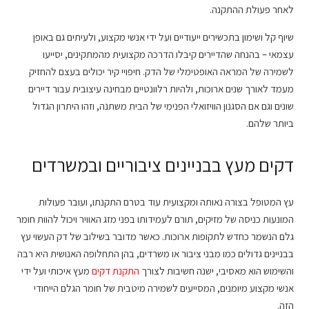
לאחר פעולת ההתקנה.
שיוף קל ושימון בתכשירים ייעודיים ועל ידי אנשי מקצוע, ולעיתים גם באופן
עצמאי – בהנחה שהדיירים קיבלו הדרכה מקצועית מהמתקינים, יסייעו
לשמירה של המראה האופטימלי של הדק. חיפויי קיר יכולים בעצם להחזיק
מעמד לאורך שנים ארוכות, ולהיות רלוונטיים מבחינה עיצובית עבור דיירים
שונים וגם אם הסגנון הוויזואלי הפנימי של הבית משתנה, וזהו היתרון הגדול
ביותר שלהם.
דקים מעץ בבניינים ציבוריים ובמשרדים
עץ המטופל בצורה נאותה ומקצועית עוד בטרם התקנתו, ועובר פעולות
המונעות כניסה של מזיקים, תורם לעמידותו בפני מזג האוויר ויכול להוות חומר
גלם הנשמר כחדש לתקופות ארוכות. כאשר מדובר בשילוב של דק העשוי עץ
בבניינים גדולים כמו מבני ציבור או משרדים, בהן התחלופה האנושית היא רבה
והשימוש הוא מאסיבי, ישנה חשיבות לצורך
התקנת דקים
מעץ איכותי ועל ידי
אנשי מקצוע מיומנים, המסייעים לשמירה מיטבית של חומר הגלם הייחודי
הזה.