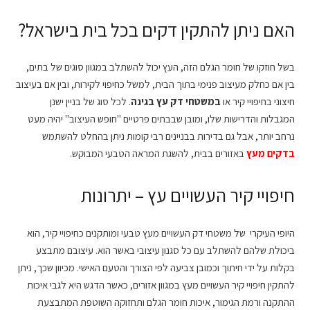
האם ניתן להתקין דקים בכל בית בישראל?
בשל חוזקו של חומר הגלם הזה, העץ יכול להשתלב במגוון סוגים של בתים,
בין אם כחלק מעיצוב פנימי בתוך הבית, למשל כחיפוי לקירות, ובין אם בעיצוב
חיצוני בחיפויי קיר או
במשטחי דק עץ בגינה
. לכל סוג של בניין ישנן
המגבלות והדרישות שלו, ומובן שבבתים פרטיים "חופש העיצוב" יהיה מעט
נרחב יותר, אבל גם בדירות בבניינים רבי קומות ניתן בהחלט להשתמש
בדקים מעץ
באזורים בבית, להשגת המראה הטבעי המבוקש.
חיפויי קיר העשויים עץ – יתרונות
היופי העיקרי של משטחי דק העשויים מעץ טבעי ומותקנים כחיפויי קיר, הוא
ביכולת שלהם להשתלב עם כל סגנון עיצובי באשר הוא. עיצובם מתבצע
בקלות על ידי חיתוך וכמובן צביעה לפי הצורך והטעם האישי. מכיוון שכך, ניתן
להתקין חיפויי קיר העשויים מעץ במגוון אזורים, כאשר הדגש היא לגבי איכות
ההתקנה ורמת הגימור, איכות חומר הגלם ותחזוקה השוטפת המתבצעת