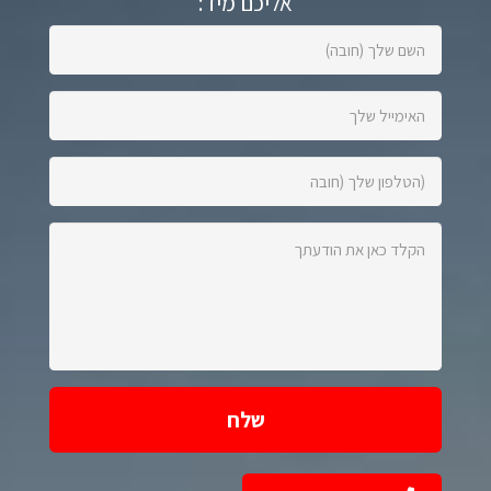
אליכם מיד:
השם
שלך
(חובה):
האימייל
שלך:
הטלפון
שלך
(חובה):
הקלד
כאן
את
הודעתך: