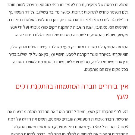
המונעות כניסה של מזיקים, תורם לעמידותו בפני מזג האוויר ויכול להוות חומר
גלם הנשמר כחדש לתקופות ארוכות. כאשר מדובר בשילוב של דק העשוי עץ
בבניינים גדולים כמו מבני ציבור או משרדים, בהן התחלופה האנושית היא רבה
והשימוש הוא מאסיבי, ישנה חשיבות להתקנת דקים מעץ איכותי ועל ידי אנשי
מקצוע מיומנים, המסייעים לשמירה מיטבית של חומר הגלם הייחודי הזה.
המראה המתקבל במשרד כאשר דק מעץ משולב בעיצוב הפנים והחוץ שלו,
הוא יוקרתי במיוחד ומשדר קרבה לטבע. חיפויי עץ, בין אם על ידי שילוב בקיר
ובין אם כמשטחי הליכה, מקנים ויזואליות מיוחדת שתורמת לאווירה הטובה
בכל מקום שבו הם מותקנים.
איך בוחרים חברה המתמחה בהתקנת דקים
מעץ
רגע לפני התקנת דק מעץ, חשוב לבדוק היטב את החברה ממנה מבצעים את
הרכישה. חברה איכותית המעסיקה עובדים מיומנים, תשים את הדגש על רמת
גימור גבוהה בכל סוגי העץ שאותם היא מחזיקה, תשתמש בשיטות התקנה
מתקדמות ותהפוך את לקוחותיה לחלק מן התהליך, בדרך להשגת המראה