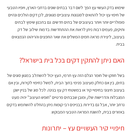
שימוש בדק העשוי עץ הפך לשם דבר בבתים שונים ברחבי הארץ, ויופיו הטבעי
של חיפוי עץ יכול להתאים לסגנונות עיצוביים מגוונים, לכן דקים הולכים ונהיים
פופולריים יותר ויותר בעיצובים של בתים חדשים. גם בתכנון שיפוץ לבתים
ותיקים, פעמים רבות ניתן לראות את ההתחדשות בדמות שילוב של דק
בעיצוב, ליצירת מראה חמים המשלים את שאר החפצים והריהוט הנמצאים
בבית.
האם ניתן להתקין דקים בכל בית בישראל?
בשל חוזקו של חומר הגלם הזה עץ תרמי, העץ יכול להשתלב במגוון סוגים של
בתים, בין אם כחלק מעיצוב פנימי בתוך הבית, למשל כחיפוי לקירות, ובין אם
בעיצוב חיצוני בחיפויי קיר או במשטחי דק עץ בגינה. לכל סוג של בניין ישנן
המגבלות והדרישות שלו, ומובן שבבתים פרטיים "חופש העיצוב" יהיה מעט
נרחב יותר, אבל גם בדירות בבניינים רבי קומות ניתן בהחלט להשתמש בדקים
באזורים בבית, להשגת המראה הטבעי המבוקש.
חיפויי קיר העשויים עץ – יתרונות