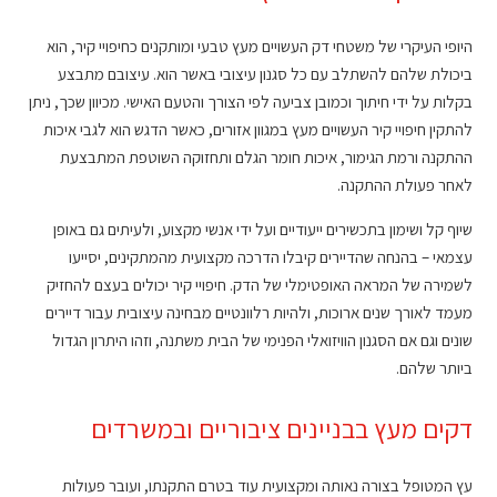
היופי העיקרי של משטחי דק העשויים מעץ טבעי ומותקנים כחיפויי קיר, הוא
ביכולת שלהם להשתלב עם כל סגנון עיצובי באשר הוא. עיצובם מתבצע
בקלות על ידי חיתוך וכמובן צביעה לפי הצורך והטעם האישי. מכיוון שכך, ניתן
להתקין חיפויי קיר העשויים מעץ במגוון אזורים, כאשר הדגש הוא לגבי איכות
ההתקנה ורמת הגימור, איכות חומר הגלם ותחזוקה השוטפת המתבצעת
לאחר פעולת ההתקנה.
שיוף קל ושימון בתכשירים ייעודיים ועל ידי אנשי מקצוע, ולעיתים גם באופן
עצמאי – בהנחה שהדיירים קיבלו הדרכה מקצועית מהמתקינים, יסייעו
לשמירה של המראה האופטימלי של הדק. חיפויי קיר יכולים בעצם להחזיק
מעמד לאורך שנים ארוכות, ולהיות רלוונטיים מבחינה עיצובית עבור דיירים
שונים וגם אם הסגנון הוויזואלי הפנימי של הבית משתנה, וזהו היתרון הגדול
ביותר שלהם.
דקים מעץ בבניינים ציבוריים ובמשרדים
עץ המטופל בצורה נאותה ומקצועית עוד בטרם התקנתו, ועובר פעולות