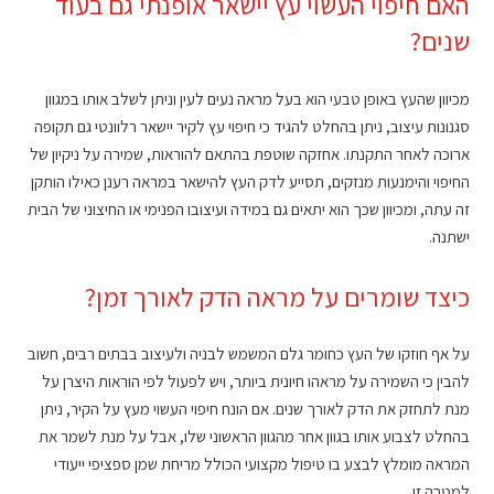
האם חיפוי העשוי עץ יישאר אופנתי גם בעוד
שנים?
מכיוון שהעץ באופן טבעי הוא בעל מראה נעים לעין וניתן לשלב אותו במגוון
סגנונות עיצוב, ניתן בהחלט להגיד כי חיפוי עץ לקיר יישאר רלוונטי גם תקופה
ארוכה לאחר התקנתו. אחזקה שוטפת בהתאם להוראות, שמירה על ניקיון של
החיפוי והימנעות מנזקים, תסייע לדק העץ להישאר במראה רענן כאילו הותקן
זה עתה, ומכיוון שכך הוא יתאים גם במידה ועיצובו הפנימי או החיצוני של הבית
ישתנה.
כיצד שומרים על מראה הדק לאורך זמן?
על אף חוזקו של העץ כחומר גלם המשמש לבניה ולעיצוב בבתים רבים, חשוב
להבין כי השמירה על מראהו חיונית ביותר, ויש לפעול לפי הוראות היצרן על
מנת לתחזק את הדק לאורך שנים. אם הונח חיפוי העשוי מעץ על הקיר, ניתן
בהחלט לצבוע אותו בגוון אחר מהגוון הראשוני שלו, אבל על מנת לשמר את
המראה מומלץ לבצע בו טיפול מקצועי הכולל מריחת שמן ספציפי ייעודי
למטרה זו.