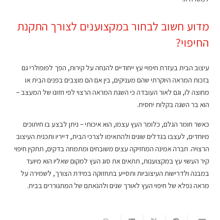
מדוע חשוב לבחור במקצוענים לצורך התקנת
החיפוי?
עיצוב הבית בעזרת חיפויי עץ ייחודיים להנחה על קירות, הפך לפופולרי גם
בזכות המראה היוקרתי שהם מעניקים, בין אם הם מוצבים בפנים הבית או
מחוצה לו, וגם לאור העובדה כי השגת המראה הרצוי לפי חזונו של המעצב –
הוא בר השגה בקלות יחסית.
כאשר חומר הגלם, כלומר העץ עצמו, הוא איכותי – ניתן לבצע בו חיתוכים
מיוחדים, לעצבו בגדלים שונים ולהתאימו לצרכי הבית, דייריו ותכנית העיצוב
הרצויה. חברה אמינה המחזיקה עצים משובחים ומתמחה בדקים, תתקין חיפוי
קיר העשוי עץ במקצוענות, תתאים את סוג העץ למקום שאליו הוא מיועד
במבנה ולדרישות העיצוביות ותסייע בתחזוקה במידת הצורך, לשמירה על
מראה נפלא של חיפוי העץ לאורך שנים ולהנאתם של המתגוררים בבית.