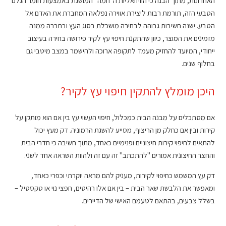
האחרונות, מתוך הבנה כי הוויזואליות ה"חמה" המושגת באמצעות חומר הגלם
הטבעי הזה, תורמת רבות ליצירת אווירה נפלאה המחברת את האדם אל
הטבע. ישנה חשיבות גבוהה לבחירה מושכלת בסוג העץ ובחברה ממנה
מזמינים את המוצר, כיוון שהתקנת חיפוי עץ לקיר פירושה בחירה בעיצוב
ייחודי, המיועד להחזיק מעמד לתקופה ארוכה ולהישמר במצב מיטבי גם
בחלוף שנים.
היכן מומלץ להתקין חיפוי עץ לקיר?
אם מסתכלים על מבנה הבית כמכלול, חיפוי העשוי עץ בין אם הוא מותקן על
קירות ובין אם כחלק מן הריצוף, מסייע להשגת הרמוניה. דק מעץ יכול
להתאים לחיפוי קירות חיצוניים ופנימיים כאחד, מתוך חשיבה כי חדרי הבית
והחצר החיצונית אמורים "להתכתב" זה עם זה ולהוות השראה אחד לשני.
דק עץ המשמש כחיפוי לקירות, מעניק להם מראה יוקרתי וכפרי כאחד,
ומאפשר את הלבשת שאר הבית – בין אם אלו רהיטים, חפצי נוי או טקסטיל –
בשלל צבעים, בהתאם לטעמם האישי של הדיירים.