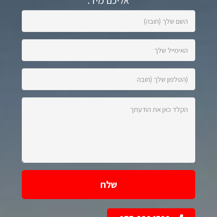
אליכם מיד:
השם
שלך
(חובה):
האימייל
שלך:
הטלפון
שלך
(חובה):
הקלד
כאן
את
הודעתך: