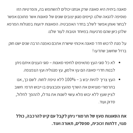
סאונה ביתית היא סאונה שרק אנחנו יכולים להשתמש בה, והפרטיות הזו
מוסיפה להנאה שלנו. קיימים מגוון יצובים שונים של סאונות אשר מתוכם אפשר
לבחור ואותן אפשר לשלב בחדר האמבטיה. הסאונות ידועות בסגולות המרפא
שלהן כיוון שהם מרגיעות במיוחד וטובות לעור שלנו.
על מנת לרכוש חדר סאונה איכותי שישרת אתכם נאמנה הרבה שנים ישנו חוק
ברזל שחשוב שתדעו !
לא כל סוגי העץ מתאימים לחיפוי סאונות – סוגי העצים איתם ניתן
לבנות חדרי סאונה הם עץ אלמון, עץ מנגוליה ועץ הצפצפה.
העץ צריך להיות יבש ב – 100% ללא טיפת לחות. לשם כך, אנו
בתרמורי מוציאים את השרף מהעץ ומבצעים בו ייבוש תרמי. חשוב
לציין שעץ ללא יבוש מלא עשוי לשנות את גודלו, לההפך לחלול,
סדוק ועוד.
את הסאונות מעץ של תרמורי ניתן לקבל עם קיט להרכבה, כולל
מנוי, דלתות זכוכית, ספסלים, תאורה ועוד.