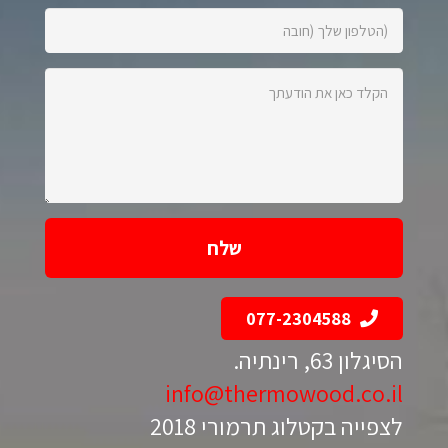
הטלפון
שלך
(חובה):
הקלד
כאן
את
הודעתך:
077-2304588
הסיגלון 63, רינתיה.
info@thermowood.co.il
לצפייה בקטלוג תרמורי 2018