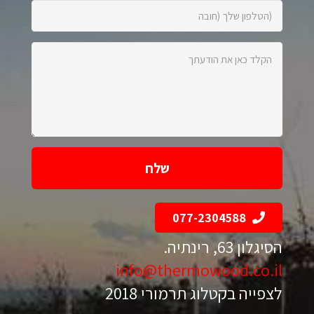
הטלפון
שלך
(חובה):
הקלד
כאן
את
הודעתך:
077-2304588
הסיגלון 63, רינתיה.
info@thermowood.co.il
לצפייה בקטלוג תרמורי 2018